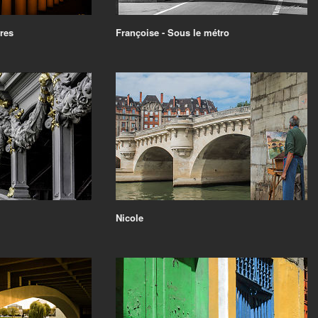
res
Françoise - Sous le métro
Nicole