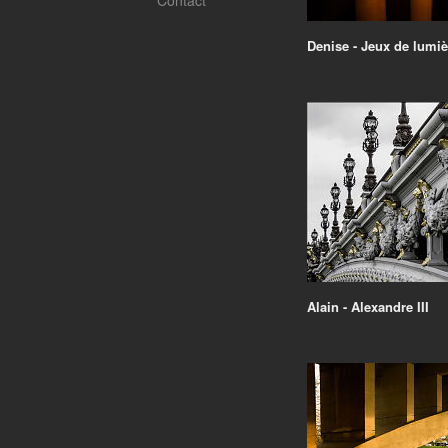
Contact
Denise - Jeux de lumiè
Alain - Alexandre III