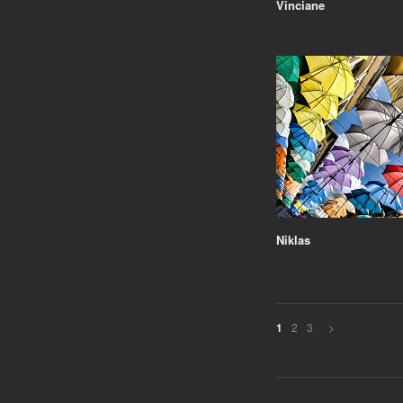
Vinciane
Niklas
2
3
>
1