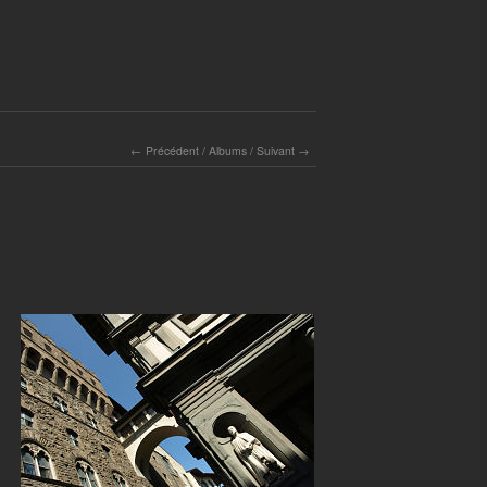
Précédent
/
Albums
/
Suivant