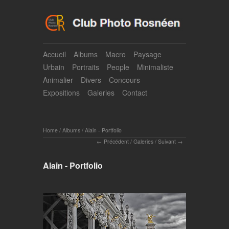
Accueil
Albums
Macro
Paysage
Urbain
Portraits
People
Minimaliste
Animalier
Divers
Concours
Expositions
Galeries
Contact
Home
/
Albums
/
Alain - Portfolio
Précédent
/
Galeries
/
Suivant
Alain - Portfolio