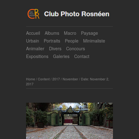
Accueil
Albums
Macro
Paysage
Urbain
Portraits
People
Minimaliste
Animalier
Divers
Concours
Expositions
Galeries
Contact
Home
/
Content
/
2017
/
November
/
Date: November 2,
2017